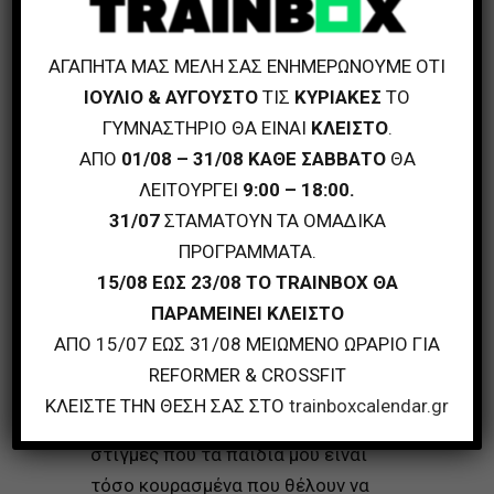
ΑΓΑΠΗΤΑ ΜΑΣ ΜΕΛΗ ΣΑΣ ΕΝΗΜΕΡΩΝΟΥΜΕ ΟΤΙ
ΙΟΥΛΙΟ & ΑΥΓΟΥΣΤΟ
ΤΙΣ
ΚΥΡΙΑΚΕΣ
ΤΟ
ΓΥΜΝΑΣΤΗΡΙΟ ΘΑ ΕΙΝΑΙ
ΚΛΕΙΣΤΟ
.
ΑΠΟ
01/08 – 31/08 ΚΑΘΕ ΣΑΒΒΑΤΟ
ΘΑ
ΓΙΑ ΠΟΙΟΥΣ ΛΟΓΟΥΣ…….
ΛΕΙΤΟΥΡΓΕΙ
9:00 – 18:00.
«Προσωπικά πιστεύω ότι είναι
31/07
ΣΤΑΜΑΤΟΥΝ ΤΑ ΟΜΑΔΙΚΑ
ένα δώρο στους γονείς που μέχρι
ΠΡΟΓΡΑΜΜΑΤΑ.
τώρα προτιμούσαν να πληρώνουν
15/08 ΕΩΣ 23/08 ΤΟ TRAINBOX ΘΑ
φροντιστήρια στο παιδί τους ή
ΠΑΡΑΜΕΙΝΕΙ ΚΛΕΙΣΤΟ
ακόμη χειρότερα θέτουν ως
ΑΠΟ 15/07 ΕΩΣ 31/08 ΜΕΙΩΜΕΝΟ ΩΡΑΡΙΟ ΓΙΑ
προϋπόθεση το φροντιστήριο για
REFORMER & CROSSFIT
την άθληση!»
ΚΛΕΙΣΤΕ ΤΗΝ ΘΕΣΗ ΣΑΣ ΣΤΟ
trainboxcalendar.gr
– Πληρώνω για εκείνες τις
στιγμές που τα παιδιά μου είναι
τόσο κουρασμένα που θέλουν να