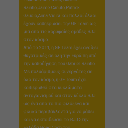
Rainho,Jaime Canuto,Patrick
Gaudio,Anna Vieira και πολλοί άλλοι
έχουν καθηερωσει την GF Team ως
μια από τις κορυφαίες ομάδες BJJ
στον κόσμο.
Από το 2011, η GF Team έχει ανοίξει
θυγατρικές σε όλη την Ευρώπη υπό
την καθοδήγηση του Gabriel Rainho.
Με πολυάριθμους συνεργάτες σε
όλο τον κόσμο, η GF Team έχει
καθιερωθεί στα κυκλώματα
ανταγωνισμού και στον κύκλο BJJ
ως ένα από τα πιο φιλόξενα και
φιλικά περιβάλλοντα για να μάθει
και να εκπαιδεύσει το BJJ.Στην
Ελλάδα Head Coch της