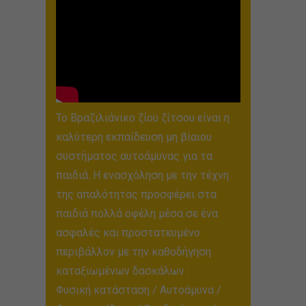
Το Βραζιλιάνικο ζίου ζίτσου είναι η
καλύτερη εκπαίδευση μη βίαιου
συστήματος αυτοάμυνας για τα
παιδιά. Η ενασχόληση με την τέχνη
της απαλότητας προσφέρει στα
παιδιά πολλά οφέλη μέσα σε ένα
ασφαλές και προστατευμένο
περιβάλλον με την καθοδήγηση
καταξιωμένων δασκάλων :
Φυσική κατάσταση / Αυτοάμυνα /