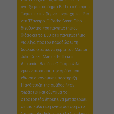
άνοιξε μια ακαδημία BJJ στο Campus
Taquara στην βόρεια περιοχή του Ρίο
ντε Τζανέιρο. Ο Pedro Gama Filho,
διευθυντής του πανεπιστημίου,
διδάσκει το BJJ στο πανεπιστήμιο
για λίγο, προτού παραδώσει τη
δουλειά στα ικανά χέρια του Master
Júlio César, Marcus Bello και
Alexandre Baraúna. Ο Γκάμα Φίλιο
έμεινε πίσω από την ομάδα που
έδωσε οικονομικη υποστήριξη.
Η ανάπτυξη της ομάδας ήταν
τεράστια και σύντομα το
στρατόπεδο έπρεπε να μεταφερθεί
σε μια καλύτερη εγκατάσταση στο
Campus Piedade, μια άλλη διεύθυνση