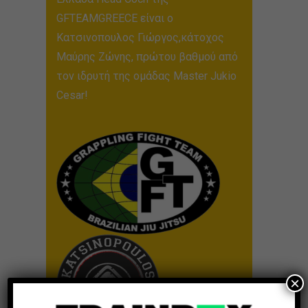
GFTEAMGREECE είναι ο
Κατσινοπουλος Γιώργος,κάτοχος
Μαύρης Ζώνης, πρώτου βαθμού από
τον ιδρυτή της ομάδας Master Jukio
Cesar!
×