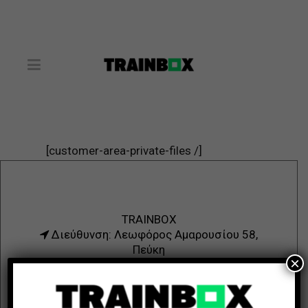
My files
[customer-area-private-files /]
TRAINBOX
Διεύθυνση: Λεωφόρος Αμαρουσίου 58,
Πεύκη
×
Τηλ.: 210 6122514
e-mail: trainboxx@gmail.com