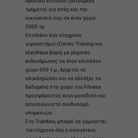
ομαδικ
ό
επ
ί
πεδο (ολιγ
ό
μελη
τμ
ή
ματα) για εσ
ά
ς και την
οικογ
έ
νει
ά
σας σε
έ
ναν χ
ώ
ρο
2000 τμ.
Επιπλ
έ
ον
έ
να σύγχρονο
γυμναστήριο (Cardio Training και
ελεύθερα βάρη) με μηχανές
ενδυνάμωσης σε έναν επιπλέον
χώρο 600 τ.μ.,
έ
ρχετ
αι
να
ολοκληρ
ώ
σει και να αλλ
ά
ξει τα
δεδομ
έ
να στο χ
ώ
ρο του
F
itness
προσφ
έ
ροντας
έ
ναν μοναδικ
ό
και
ασυναγ
ώ
νιστο συνδυασμ
ό
υπηρεσι
ώ
ν.
Στο Trainbox, μπορεί να γυμναστεί
ταυτόχρονα όλη η οικογένεια