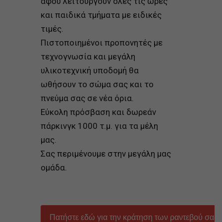
αφού λειτουργούν όλες τις ώρες
και παιδικ
ά
τμ
ή
ματα με ειδικ
έ
ς
τιμ
έ
ς.
Πιστοποιημένοι προπονητές με
τεχνογνωσία και μεγάλη
υλικοτεχνική υποδομή θα
ωθήσουν το σώμα σας και το
πνεύμα σας σε νέα όρια.
Εύκολη πρόσβαση και δωρεάν
πάρκινγκ 1000 τ.μ. για τα μ
έ
λη
μας.
Σας περιμένουμε στην μεγάλη μας
ομάδα.
Πατήστε εδώ για την κράτηση των ραντεβού σας