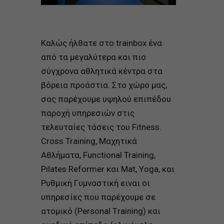
Καλώς ήλθατε στο trainbox ένα
από τα μεγαλύτερα και πιο
σύγχρονα αθλητικά κέντρα στα
βόρεια προάστια. Στο χώρο μας,
σας παρέχουμε υψηλού επιπέδου
παροχή υπηρεσιών στις
τελευταίες τάσεις του Fitness.
Cross Training,
Μ
αχητικά
Α
θλήματα,
F
unctional
Tr
aining,
Pilates
R
eformer και
M
at,
Y
oga, και
Ρ
υθμική
Γ
υμναστικ
ή
ειναι οι
υπηρεσ
ί
ες που παρ
έ
χουμε σε
ατομικ
ό
(
P
ersonal
T
raining) και